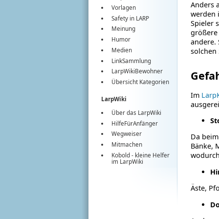
Anders a
Vorlagen
werden i
Safety in LARP
Spieler 
Meinung
größere 
Humor
andere. 
Medien
solchen 
LinkSammlung
LarpWikiBewohner
Gefa
Übersicht Kategorien
Im
Larp
LarpWiki
ausgere
Über das LarpWiki
St
HilfeFürAnfänger
Wegweiser
Da bei
Mitmachen
Bänke, M
wodurch 
Kobold
- kleine Helfer
im
LarpWiki
Hi
Äste, Pf
Do