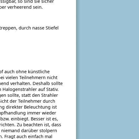
igbar, so sind sie sicher
ber verheerend sein.
treppen, durch nasse Stiefel
f auch ohne künstliche
i vielen Teilnehmern nicht
hend verhalten.
Deshalb sollte
Halogenstrahler auf Stativ.
n sollte, statt den Strahler
Sicht der Teilnehmer durch
ung direkter Beleuchtung ist
ampfhandlung immer wieder
 bzw. einbiegt.
Besser ist es,
richten.
Zu beachten ist, dass
s niemand darüber stolpern
n.
Fragt auch einfach mal