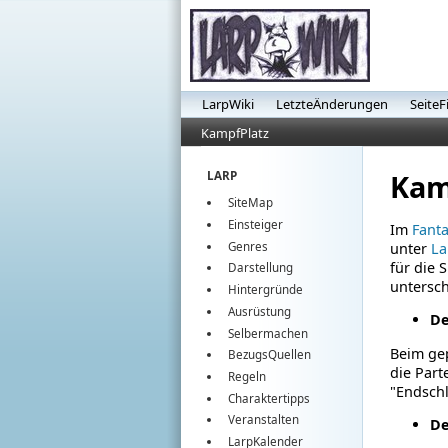
LarpWiki
LetzteÄnderungen
SeiteF
KampfPlatz
Kam
LARP
SiteMap
Einsteiger
Im
Fant
Genres
unter
La
für die 
Darstellung
untersc
Hintergründe
Ausrüstung
De
Selbermachen
Beim gep
BezugsQuellen
die Part
Regeln
"Endschl
Charaktertipps
Veranstalten
De
LarpKalender