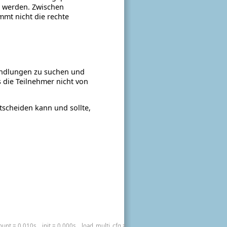
 werden. Zwischen
mmt nicht die rechte
handlungen zu suchen und
 die Teilnehmer nicht von
tscheiden kann und sollte,
unt = 0.010s
init = 0.000s
load_multi_cfg =