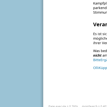
Kampfpl
parkende
Stimmun
Vera
Es ist s
mögliche
ihrer Ve
Was bede
nicht
am
BitteEr
OlliKüpp
Page.execute = 0.760s
_moinSearch = 0.40