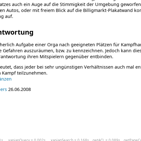
atzes auch ein Auge auf die Stimmigkeit der Umgebung geworfen
n Autos, oder mit freiem Blick auf die Billigmarkt-Plakatwand ko
g auf.
ntwortung
icherlich Aufgabe einer Orga nach geeigneten Plätzen für Kampf
 Gefahren auszuräumen, bzw. zu kennzeichnen. Jedoch kann dies
rantwortung ihren Mitspielern gegenüber entbinden.
utet, dass jeder bei sehr ungünstigen Verhältnissen auch mal en
 Kampf teilzunehmen.
gänzen
ers
26.06.2008
1s
_xapianQuery = 0.002s
_xapianSearch = 0.168s
getACL = 0.089s
getPageCo