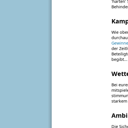
'harten'
Behinder
Kamp
Wie obe
durchaus
Gewinne
der Zeit
Beteilig
begibt...
Wett
Bei eure
mitspiel
stimmung
starkem
Ambi
Die Sich