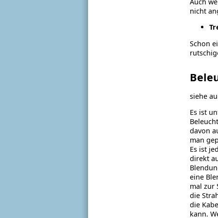
Auch wen
nicht an
Tr
Schon ei
rutschig
Bele
siehe a
Es ist 
Beleucht
davon a
man gepl
Es ist j
direkt a
Blendung
eine Bl
mal zur 
die Stra
die Kabe
kann. We