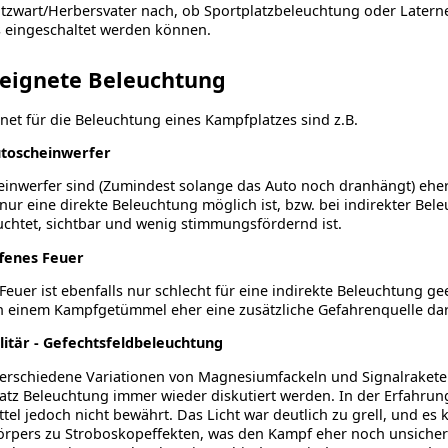
tzwart/Herbersvater nach, ob Sportplatzbeleuchtung oder Laternen
 eingeschaltet werden können.
eignete Beleuchtung
et für die Beleuchtung eines Kampfplatzes sind z.B.
toscheinwerfer
inwerfer sind (Zumindest solange das Auto noch dranhängt) eher
nur eine direkte Beleuchtung möglich ist, bzw. bei indirekter Bel
chtet, sichtbar und wenig stimmungsfördernd ist.
fenes Feuer
Feuer ist ebenfalls nur schlecht für eine indirekte Beleuchtung ge
in einem Kampfgetümmel eher eine zusätzliche Gefahrenquelle dar
litär - Gefechtsfeldbeleuchtung
verschiedene Variationen von Magnesiumfackeln und Signalraketen
tz Beleuchtung immer wieder diskutiert werden. In der Erfahrun
ttel jedoch nicht bewährt. Das Licht war deutlich zu grell, und es
örpers zu Stroboskopeffekten, was den Kampf eher noch unsiche