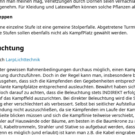
n man meinen mag, Verletzungen durch Dornen seien vernachläss
genehm. Für Kleidung und Latexwaffen können solche Pflanzen a
eppen
ne einzelne Stufe ist eine gemeine Stolperfalle. Abgetretene Turm
e Stufen sollen ebenfalls nicht als KampfPlatz gewählt werden.
uchtung
uch
LarpLichttechnik
unter gewissen Rahmenbedingungen durchaus möglich, einen Kamp
ung durchzuführen. Doch in der Regel kann man, insbesondere be
usgehen, dass sich die Kämpfenden den Gegebenheiten entsprec
ante Kampfplätze entsprechend ausleuchten. Bewährt haben sich 
edoch darauf zu achten, dass die Beleuchtung stets INDIREKT erfolge
uf das Kampffeld auszurichten. Bei direkter Beleuchtung wird die 
 eher verschlechtert als verbessert. Selbst bei seitlicher Aufstell
endung nicht auszuschließen, da sie Kämpfenden im Laufe der K
Seite blicken müssen und sich die Kampflinie teilweise verschiebt,
hler auf Hauswände oder Bäume, am besten in die Baumkrone zu 
l, Kabeltrommeln, Strahler und Stative so aufgebaut werden, das
nn es möglich (und erlaubt) ist kann man z.B. die Kabel eingrabe