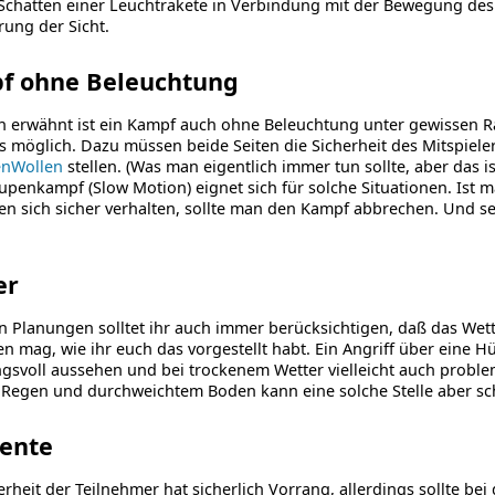
 Schatten einer Leuchtrakete in Verbindung mit der Bewegung des
ung der Sicht.
f ohne Beleuchtung
n erwähnt ist ein Kampf auch ohne Beleuchtung unter gewisse
 möglich. Dazu müssen beide Seiten die Sicherheit des Mitspieler
nWollen
stellen. (Was man eigentlich immer tun sollte, aber das is
lupenkampf (Slow Motion) eignet sich für solche Situationen. Ist ma
ten sich sicher verhalten, sollte man den Kampf abbrechen. Und s
er
n Planungen solltet ihr auch immer berücksichtigen, daß das Wetter
en mag, wie ihr euch das vorgestellt habt. Ein Angriff über eine
svoll aussehen und bei trockenem Wetter vielleicht auch problem
 Regen und durchweichtem Boden kann eine solche Stelle aber sc
ente
erheit der Teilnehmer hat sicherlich Vorrang, allerdings sollte be