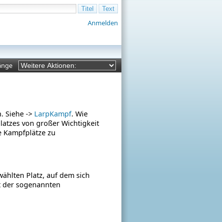
Anmelden
änge
. Siehe ->
LarpKampf
. Wie
atzes von großer Wichtigkeit
e Kampfplätze zu
ählten Platz, auf dem sich
rt der sogenannten