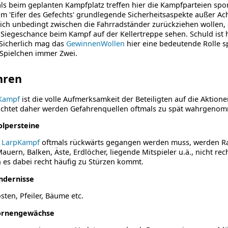
ls beim geplanten Kampfplatz treffen hier die Kampfparteien spo
m 'Eifer des Gefechts' grundlegende Sicherheitsaspekte außer Acht
sich unbedingt zwischen die Fahrradständer zurückziehen wollen, 
Siegeschance beim Kampf auf der Kellertreppe sehen. Schuld ist hi
Sicherlich mag das
GewinnenWollen
hier eine bedeutende Rolle s
Spielchen immer Zwei.
hren
Kampf
ist die volle Aufmerksamkeit der Beteiligten auf die Aktione
ichtet daher werden Gefahrenquellen oftmals zu spät wahrgeno
olpersteine
m
LarpKampf
oftmals rückwärts gegangen werden muss, werden Ran
auern, Balken, Äste, Erdlöcher, liegende Mitspieler u.ä., nicht r
es dabei recht häufig zu Stürzen kommt.
ndernisse
osten, Pfeiler, Bäume etc.
rnengewächse