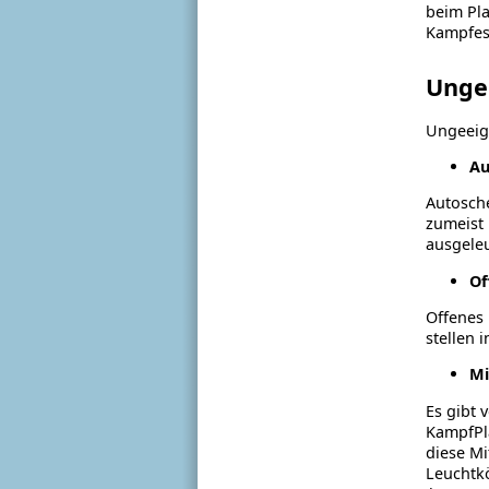
beim Pla
Kampfes
Unge
Ungeeign
Au
Autosche
zumeist 
ausgeleu
Of
Offenes 
stellen 
Mi
Es gibt 
KampfPla
diese Mi
Leuchtk