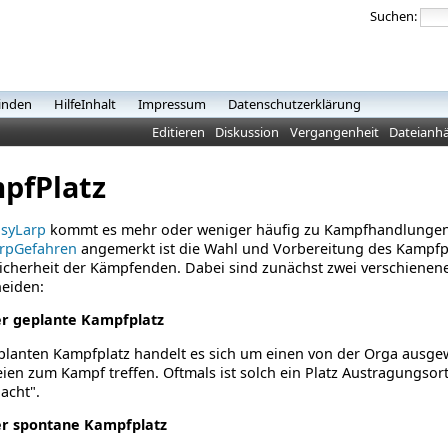
Suchen:
inden
HilfeInhalt
Impressum
Datenschutzerklärung
Editieren
Diskussion
Vergangenheit
Dateianh
pfPlatz
asyLarp
kommt es mehr oder weniger häufig zu Kampfhandlungen
rpGefahren
angemerkt ist die Wahl und Vorbereitung des Kampfpl
Sicherheit der Kämpfenden.
Dabei sind zunächst zwei verschienen
heiden:
r geplante Kampfplatz
lanten Kampfplatz handelt es sich um einen von der Orga ausgew
eien zum Kampf treffen. Oftmals ist solch ein Platz Austragungso
acht".
r spontane Kampfplatz