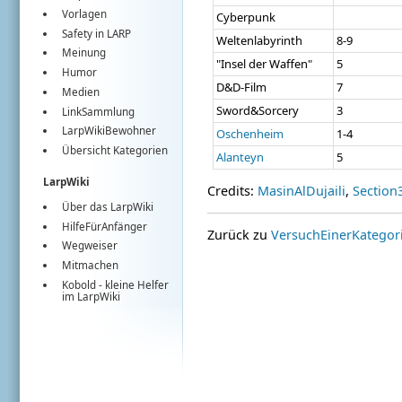
Vorlagen
Cyberpunk
Safety in LARP
Weltenlabyrinth
8-9
Meinung
"Insel der Waffen"
5
Humor
D&D-Film
7
Medien
Sword&Sorcery
3
LinkSammlung
LarpWikiBewohner
Oschenheim
1-4
Übersicht Kategorien
Alanteyn
5
LarpWiki
Credits:
MasinAlDujaili
,
Section
Über das LarpWiki
HilfeFürAnfänger
Zurück zu
VersuchEinerKategor
Wegweiser
Mitmachen
Kobold
- kleine Helfer
im
LarpWiki