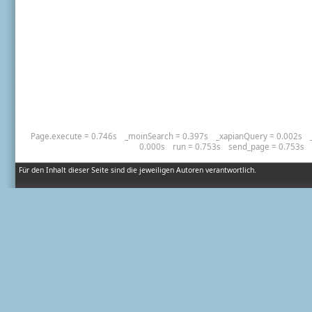
Page.execute = 0.746s
_moinSearch = 0.397s
_xapianQuery = 0.002s
0.000s
run = 0.753s
send_page = 0.753s
Für den Inhalt dieser Seite sind die jeweiligen Autoren verantwortlich.