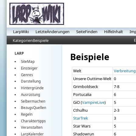
LarpWiki
LetzteÄnderungen
SeiteFinden
HilfeInhalt
Im
E
KategorienBeispiele
Beispiele
LARP
SiteMap
Einsteiger
Welt
Verbreitung
Genres
Unsere Outtime-Welt
0
Darstellung
Grimboldseck
7-8
Hintergründe
Portucalia
6
Ausrüstung
Selbermachen
GiO (
VampireLive
)
5
BezugsQuellen
Cthulhu
2-3
Regeln
StarTrek
3
Charaktertipps
Star Wars
5
Veranstalten
Shadowrun
6
LarpKalender